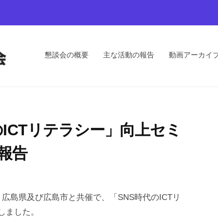
懇談会の概要
主な活動の報告
動画アーカイ
のICTリテラシー」向上セミ
動報告
島県及び広島市と共催で、「SNS時代のICTリ
催しました。