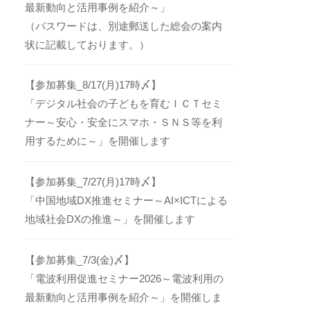
最新動向と活用事例を紹介～」
（パスワードは、別途郵送した総会の案内
状に記載しております。）
【参加募集_8/17(月)17時〆】
「デジタル社会の子どもを育むＩＣＴセミ
ナー～安心・安全にスマホ・ＳＮＳ等を利
用するために～」を開催します
【参加募集_7/27(月)17時〆】
「中国地域DX推進セミナー～AI×ICTによる
地域社会DXの推進～」を開催します
【参加募集_7/3(金)〆】
「電波利用促進セミナー2026～電波利用の
最新動向と活用事例を紹介～」を開催しま