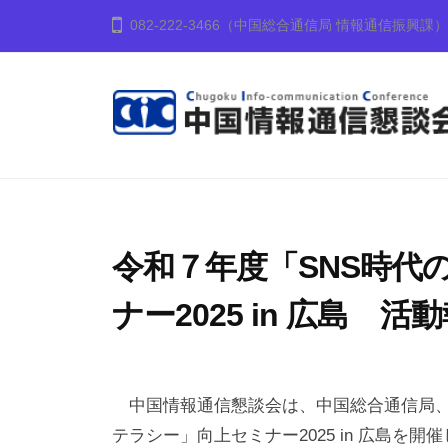
コ
国
082-222-3466（中国総合通信局 情報通信振興課）
ン
情
テ
報
ン
通
ツ
信
中
中
へ
懇
国
国
談
ス
地
会
情
キ
方
ッ
報
令和７年度「SNS時代
の
プ
通
情
ナー2025 in 広島 活
信
報
懇
化
2
b
談
の
0
y
中国情報通信懇談会は、中国総合通信局、広
2
c
会
推
テラシー」向上セミナー2025 in 広島を開
5
i