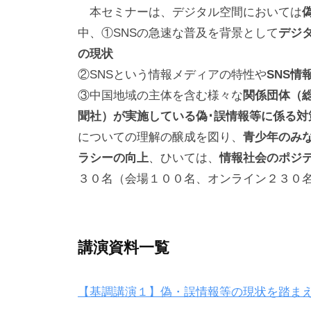
進
本セミナーは、デジタル空間においては
年
c
に
中、①SNSの急速な普及を背景として
デジ
1
-
寄
の現状
2
i
与
②SNSという情報メディアの特性や
SNS
月
n
す
3
f
③中国地域の主体を含む様々な
関係団体（
る
日
o
聞社）が実施している偽･誤情報等に係る対
こ
n
についての理解の醸成を図り、
青少年のみな
と
e
ラシーの向上
、ひいては、
情報社会のポジ
を
t
３０名（会場１００名、オンライン２３０
目
的
に
産
講演資料一覧
学
官
【基調講演１】偽・誤情報等の現状を踏ま
等