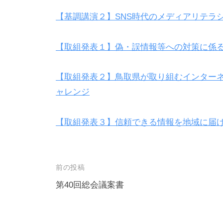
の
【基調講演２】SNS時代のメディアリテラ
構
成
【取組発表１】偽・誤情報等への対策に係
員
に
【取組発表２】鳥取県が取り組むインター
よ
ャレンジ
り
設
【取組発表３】信頼できる情報を地域に届
立
さ
れ
た
投
前の投稿
団
稿
第40回総会議案書
体
ナ
で
ビ