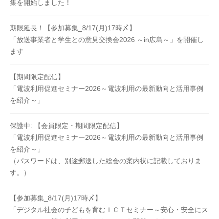
集を開始しました！
よ
り
期限延長！【参加募集_8/17(月)17時〆】
設
「放送事業者と学生との意見交換会2026 ～in広島～」を開催し
立
ます
さ
れ
【期間限定配信】
た
「電波利用促進セミナー2026～電波利用の最新動向と活用事例
団
を紹介～」
体
で
保護中: 【会員限定・期間限定配信】
す
「電波利用促進セミナー2026～電波利用の最新動向と活用事例
。
を紹介～」
（パスワードは、別途郵送した総会の案内状に記載しておりま
す。）
【参加募集_8/17(月)17時〆】
「デジタル社会の子どもを育むＩＣＴセミナー～安心・安全にス