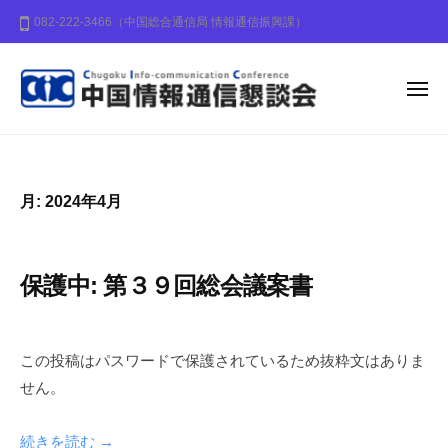
中
ー
コ
082-222-3466（中国総合通信局 情報通信振興課）
国
ン
情
テ
報
ン
メ
通
ニ
信
ュ
ツ
中
中
ー
懇
へ
国
国
談
ス
地
情
会
月:
2024年4月
キ
方
報
ッ
の
通
プ
情
信
保護中: 第３９回総会議案書
報
懇
化
談
2
b
の
0
y
会
推
この投稿はパスワードで保護されているため抜粋文はありま
2
c
進
せん。
4
i
に
年
c
寄
続きを読む →
4
-