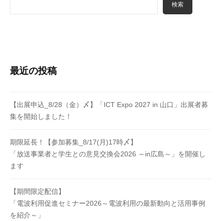
e
検索
よ
t
り
設
立
さ
れ
最近の投稿
た
団
体
【出展申込_8/28（金）〆】「ICT Expo 2027 in 山口」出展者募
集を開始しました！
で
す
。
期限延長！【参加募集_8/17(月)17時〆】
「放送事業者と学生との意見交換会2026 ～in広島～」を開催し
ます
【期間限定配信】
「電波利用促進セミナー2026～電波利用の最新動向と活用事例
を紹介～」