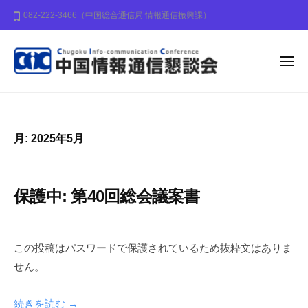
中
ー
コ
082-222-3466（中国総合通信局 情報通信振興課）
国
ン
情
テ
報
ン
メ
通
ニ
信
ュ
ツ
中
中
ー
懇
へ
国
国
談
ス
地
情
会
月:
2025年5月
キ
方
報
ッ
の
通
プ
情
信
保護中: 第40回総会議案書
報
懇
化
談
2
b
の
0
y
会
推
この投稿はパスワードで保護されているため抜粋文はありま
2
c
進
せん。
5
i
に
年
c
寄
続きを読む →
5
-