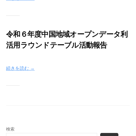
与
月
i
す
1
n
る
5
f
こ
日
o
令和６年度中国地域オープンデータ利
と
n
を
e
活用ラウンドテーブル活動報告
目
t
的
2
b
に
0
y
続きを読む →
産
2
c
学
5
i
官
年
c
等
5
-
月
i
の
9
n
構
日
f
成
o
員
検索
n
に