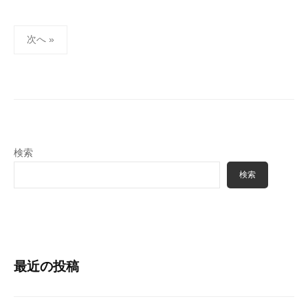
3
f
日
o
投
次へ »
n
稿
e
ナ
t
ビ
ゲ
ー
シ
検索
ョ
検索
ン
最近の投稿