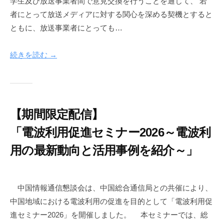
学生及び放送事業者間で意見交換を行うことを通じて、 若
よ
6
i
者にとって放送メディアに対する関心を深める契機とすると
年
c
り
ともに、放送事業者にとっても…
8
-
設
月
i
立
5
n
続きを読む →
さ
日
f
れ
o
た
n
団
e
体
【期間限定配信】
t
で
「電波利用促進セミナー2026～電波利
す
。
用の最新動向と活用事例を紹介～」
2
b
0
y
中国情報通信懇談会は、中国総合通信局との共催により、
2
c
中国地域における電波利用の促進を目的として「電波利用促
6
i
進セミナー2026」を開催しました。 本セミナーでは、総
年
c