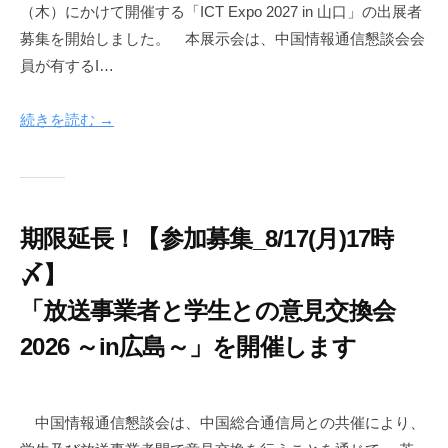
与
（木）にかけて開催する「ICT Expo 2027 in 山口」の出展者
6
i
す
募集を開始しました。 本展示会は、中国情報通信懇談会会
年
c
る
員が有するI…
8
-
こ
月
i
と
6
n
続きを読む →
を
日
f
目
o
的
n
に
e
期限延長！【参加募集_8/17(月)17時
産
t
学
〆】
官
「放送事業者と学生との意見交換会
等
の
2026 ～in広島～」を開催します
構
成
2
b
員
0
y
中国情報通信懇談会は、中国総合通信局との共催により、
に
2
c