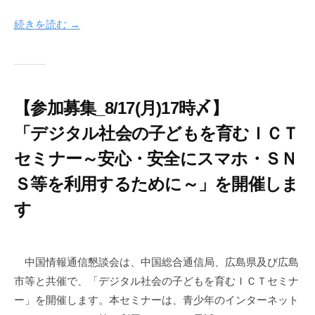
年
c
続きを読む →
7
-
月
i
2
n
9
f
日
o
【参加募集_8/17(月)17時〆】
n
e
「デジタル社会の子どもを育むＩＣＴ
t
セミナー～安心・安全にスマホ・ＳＮ
Ｓ等を利用するために～」を開催しま
す
2
b
0
y
中国情報通信懇談会は、中国総合通信局、広島県及び広島
2
c
市等と共催で、「デジタル社会の子どもを育むＩＣＴセミナ
6
i
ー」を開催します。本セミナーは、青少年のインターネット
年
c