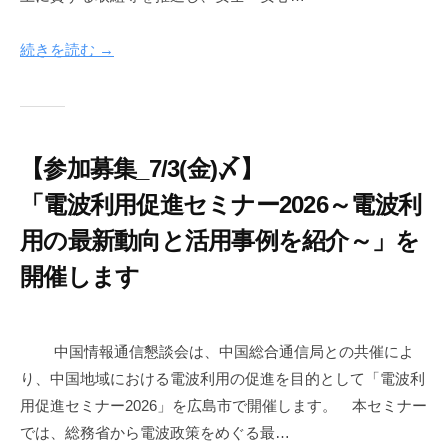
月
i
3
n
続きを読む →
日
f
o
n
e
【参加募集_7/3(金)〆】
t
「電波利用促進セミナー2026～電波利
用の最新動向と活用事例を紹介～」を
開催します
2
b
0
y
中国情報通信懇談会は、中国総合通信局との共催によ
2
c
り、中国地域における電波利用の促進を目的として「電波利
6
i
用促進セミナー2026」を広島市で開催します。 本セミナー
年
c
では、総務省から電波政策をめぐる最…
6
-