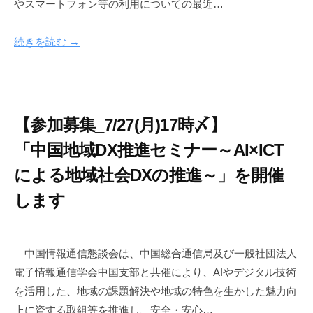
やスマートフォン等の利用についての最近…
7
-
月
i
2
n
続きを読む →
3
f
日
o
n
e
【参加募集_7/27(月)17時〆】
t
「中国地域DX推進セミナー～AI×ICT
による地域社会DXの推進～」を開催
します
2
b
0
y
中国情報通信懇談会は、中国総合通信局及び一般社団法人
2
c
電子情報通信学会中国支部と共催により、AIやデジタル技術
6
i
を活用した、地域の課題解決や地域の特色を生かした魅力向
年
c
上に資する取組等を推進し、安全・安心…
7
-