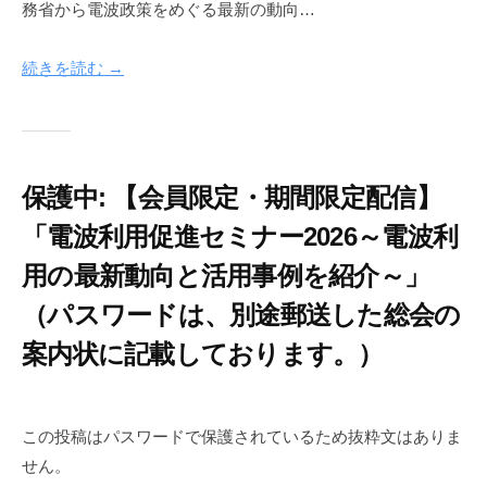
務省から電波政策をめぐる最新の動向…
7
-
月
i
2
n
続きを読む →
9
f
日
o
n
e
保護中: 【会員限定・期間限定配信】
t
「電波利用促進セミナー2026～電波利
用の最新動向と活用事例を紹介～」
（パスワードは、別途郵送した総会の
案内状に記載しております。）
2
b
0
y
この投稿はパスワードで保護されているため抜粋文はありま
2
c
せん。
6
i