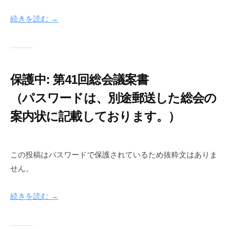
年
c
続きを読む →
6
-
月
i
9
n
日
f
o
保護中: 第41回総会議案書
n
e
（パスワードは、別途郵送した総会の
t
案内状に記載しております。）
2
b
0
y
この投稿はパスワードで保護されているため抜粋文はありま
2
c
せん。
6
i
年
c
続きを読む →
5
-
月
i
1
n