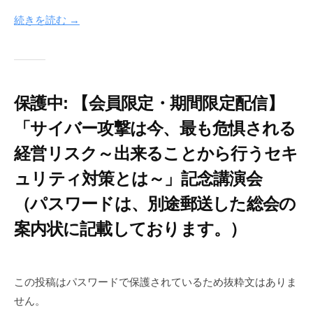
月
i
9
n
続きを読む →
日
f
o
n
e
保護中: 【会員限定・期間限定配信】
t
「サイバー攻撃は今、最も危惧される
経営リスク～出来ることから行うセキ
ュリティ対策とは～」記念講演会
（パスワードは、別途郵送した総会の
案内状に記載しております。）
2
b
0
y
この投稿はパスワードで保護されているため抜粋文はありま
2
c
せん。
6
i