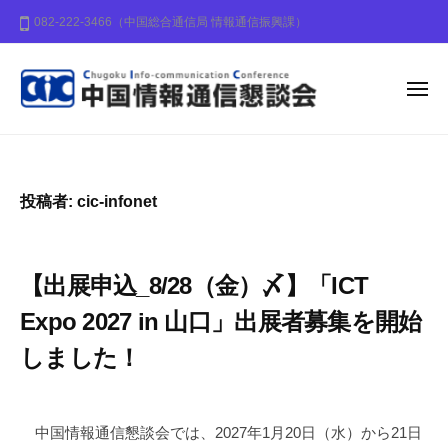
中
ー
コ
082-222-3466（中国総合通信局 情報通信振興課）
国
ン
情
テ
報
ン
メ
通
ニ
信
ュ
ツ
中
中
ー
懇
へ
国
国
談
ス
地
情
会
投稿者:
cic-infonet
キ
方
報
ッ
の
通
プ
情
信
【出展申込_8/28（金）〆】「ICT
報
懇
化
Expo 2027 in 山口」出展者募集を開始
談
の
しました！
会
推
進
2
b
に
0
y
中国情報通信懇談会では、2027年1月20日（水）から21日
寄
2
c