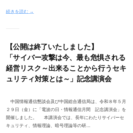
月
i
1
n
続きを読む →
5
f
日
o
n
e
【公開は終了いたしました】
t
「サイバー攻撃は今、最も危惧される
経営リスク～出来ることから行うセキ
ュリティ対策とは～」記念講演会
2
b
0
y
中国情報通信懇談会及び中国総合通信局は、令和８年５月
2
c
２９日（金）に「電波の日・情報通信月間 記念講演会」を
6
i
開催しました。 本講演会では、長年にわたりサイバーセ
年
c
キュリティ、情報理論、暗号理論等の研…
6
-