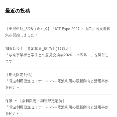
よ
り
最近の投稿
設
立
【出展申込_8/28（金）〆】「ICT Expo 2027 in 山口」出展者募
さ
集を開始しました！
れ
た
団
期限延長！【参加募集_8/17(月)17時〆】
「放送事業者と学生との意見交換会2026 ～in広島～」を開催し
体
ます
で
す
。
【期間限定配信】
「電波利用促進セミナー2026～電波利用の最新動向と活用事例
を紹介～」
保護中: 【会員限定・期間限定配信】
「電波利用促進セミナー2026～電波利用の最新動向と活用事例
を紹介～」