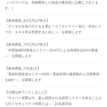
（パスワードは、別途郵送した総会の案内状に記載しておりま
す。）
【参加募集_8/17(月)17時〆】
「デジタル社会の子どもを育むＩＣＴセミナー～安心・安全にス
マホ・ＳＮＳ等を利用するために～」を開催します
【参加募集_7/27(月)17時〆】
「中国地域DX推進セミナー～AI×ICTによる地域社会DXの推進
～」を開催します
【参加募集_7/3(金)〆】
「電波利用促進セミナー2026～電波利用の最新動向と活用事例
を紹介～」を開催します
【公開は終了いたしました】
「サイバー攻撃は今、最も危惧される経営リスク～出来ることか
ら行うセキュリティ対策とは～」記念講演会