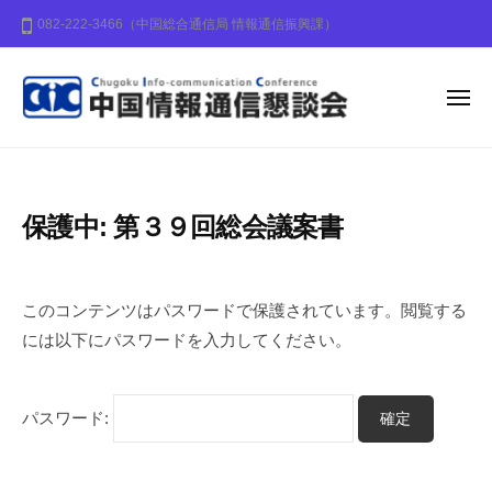
中
ー
コ
082-222-3466（中国総合通信局 情報通信振興課）
国
ン
情
テ
報
ン
メ
通
ニ
信
ュ
ツ
中
中
ー
懇
へ
国
国
談
ス
地
情
会
キ
保護中: 第３９回総会議案書
方
報
ッ
の
通
2
b
プ
情
信
0
y
このコンテンツはパスワードで保護されています。閲覧する
報
2
c
懇
化
には以下にパスワードを入力してください。
4
i
談
の
年
c
会
推
4
-
パスワード:
進
月
i
に
2
n
寄
4
f