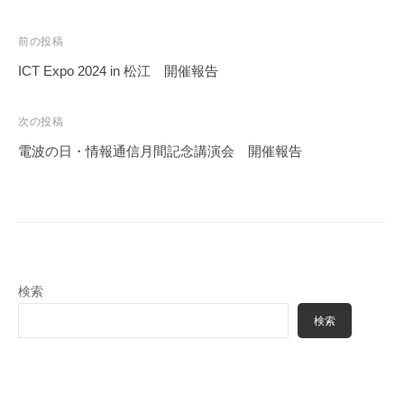
与
日
o
す
n
投
前の投稿
る
e
稿
ICT Expo 2024 in 松江 開催報告
こ
t
ナ
と
ビ
を
次の投稿
ゲ
目
電波の日・情報通信月間記念講演会 開催報告
的
ー
に
シ
産
ョ
学
ン
官
等
検索
の
検索
構
成
員
に