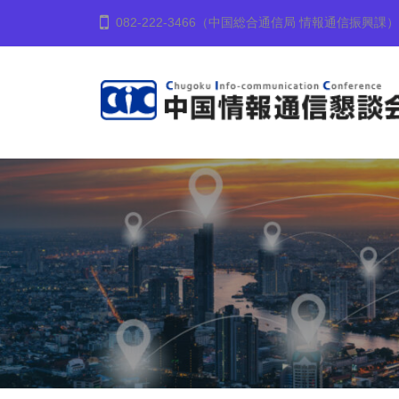
コ
国
082-222-3466（中国総合通信局 情報通信振興課）
ン
情
テ
報
ン
通
ツ
信
中
中
へ
懇
国
国
談
ス
地
会
情
キ
方
ッ
報
の
プ
通
情
信
報
懇
化
談
の
会
推