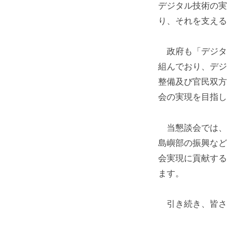
デジタル技術の実
の
り、それを支える
構
成
政府も「デジタ
員
組んでおり、デジ
に
整備及び官民双方
よ
会の実現を目指し
り
設
立
当懇談会では、
さ
島嶼部の振興など
れ
会実現に貢献する
た
ます。
団
体
引き続き、皆さ
で