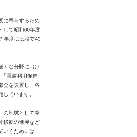
展に寄与するため
して昭和60年度
７年度には設立40
様々な分野におけ
」「電波利用促進
部会を設置し、各
開しています。
」の地域として発
外移転の進展など
ていくためには、