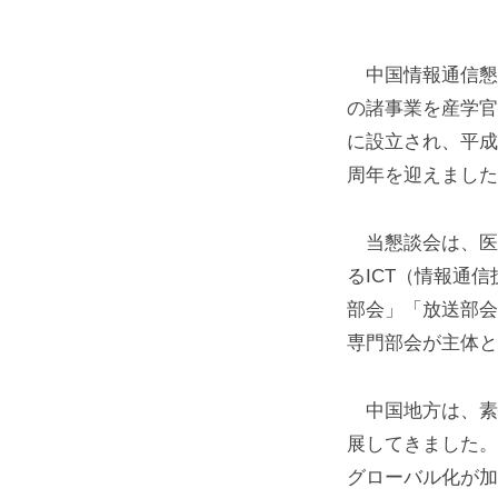
進
に
寄
会
中国情報通信懇
与
の諸事業を産学官
長
す
に設立され、平成
る
周年を迎えました
挨
こ
と
拶
当懇談会は、医
を
るICT（情報通
目
2026
by
部会」「放送部会
的
年
cic-
専門部会が主体と
に
5
infonet
産
月
中国地方は、素
学
22
展してきました。
日
官
グローバル化が加
等